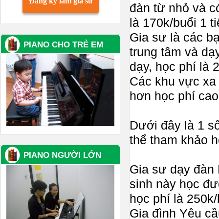
Đăng ký làm gia sư
đàn từ nhỏ và c
là 170k/buổi 1 t
Gia sư là các bạ
PIANO CHO TRẺ EM
trung tâm và dạy
dạy, học phí là 
Các khu vực xa 
hơn học phí cao
Dưới đây là 1 s
thể tham khảo h
PIANO NGƯỜI LỚN
Gia sư dạy đàn 
sinh này học đư
học phí là 250k/
Gia đình Yêu cầu