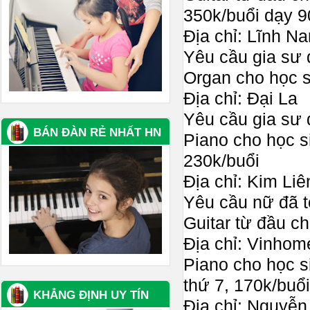
350k/buổi dạy 9
Địa chỉ: Lĩnh N
Yêu cầu gia sư 
Organ cho học s
Địa chỉ: Đại La
Yêu cầu gia sư 
BÁN ĐÀN RẺ NHẤT HN
Piano cho học s
230k/buổi
Địa chỉ: Kim Liê
Yêu cầu nữ đã t
Guitar từ đầu ch
Địa chỉ: Vinhom
Piano cho học si
thứ 7, 170k/buổi
KHẲNG ĐỊNH UY TÍN
Địa chỉ: Nguyễn 