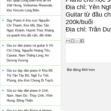
vực quận Long Biên khu đô thị
Việt Hưng, Vinhomes Riverside,
Địa chỉ: Yên Ng
khu Vincom Long Biên
Guitar từ đầu ch
200k/buổi
Dạy Piano ở khu vực Nguyễn
Chí Thanh, Kim Mã, Đào Tấn,
Địa chỉ: Trần D
Ngọc Khánh, Huỳnh Thúc Kháng
và quanh khu đội cấn, đội nhân
Gia sư đàn piano và guitar ở Võ
Chí Công, Nguyễn Hoàng Tôn,
Ciputar, Nam Thăng Long, An
Dương Vương
Bài đăng Mới hơn
Gia sư dạy đàn piano ở Khu Đô
Thị Tân Tây Đô, Ngã Tư Trôi,
Phùng, khu Kim Chung Di Trạch
Gia sư dạy đàn piano ở Lĩnh
Nam, Nam Dư, Thúy Lĩnh, Vĩnh
Hưng, Đông Thiên
Gia sư dạy đàn Piano ở Hoàng