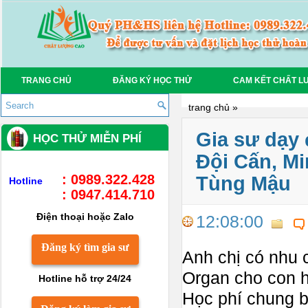
TRANG CHỦ
ĐĂNG KÝ HỌC THỬ
CAM KẾT CHẤT L
trang chủ
»
Gia sư dạy 
HỌC THỬ MIỄN PHÍ
Đội Cấn, Mi
: 0989.322.428
Tùng Mậu
Hotline
: 0947.414.710
Điện thoại hoặc Zalo
12:08:00
Đăng ký tìm gia sư
Anh chị có nhu 
Organ cho con h
Hotline hỗ trợ 24/24
Học phí chung b