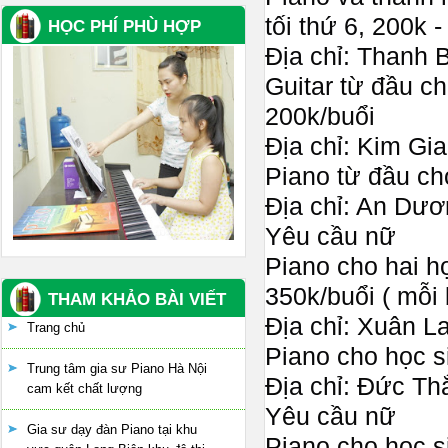
tối thứ 6, 200k 
HỌC PHÍ PHÙ HỢP
Địa chỉ: Thanh 
Guitar từ đầu ch
200k/buổi
Địa chỉ: Kim Gi
Piano từ đầu cho
Địa chỉ: An Dư
Yêu cầu nữ
Piano cho hai họ
350k/buổi ( mỗi
THAM KHẢO BÀI VIẾT
Địa chỉ: Xuân L
Trang chủ
Piano cho học si
Trung tâm gia sư Piano Hà Nội
Địa chỉ: Đức Th
cam kết chất lượng
Yêu cầu nữ
Gia sư dạy đàn Piano tại khu
Piano cho học s