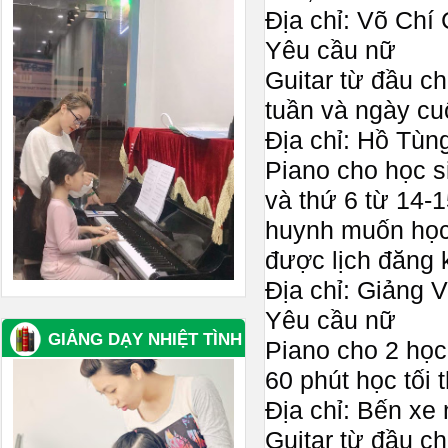
Địa chỉ: Võ Chí
Yêu cầu nữ
Guitar từ đầu ch
tuần và ngày cu
Địa chỉ: Hồ Tùn
Piano cho học si
và thứ 6 từ 14-
huynh muốn học 
được lịch đăng 
Địa chỉ: Giảng 
Yêu cầu nữ
GIẢNG DẠY NHIỆT TÌNH
Piano cho 2 học 
60 phút học tối 
Địa chỉ: Bến x
Guitar từ đầu ch