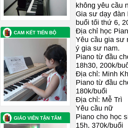
không yêu cầu 
Gia sư dạy đàn 
buổi tối thứ 6, 
Địa chỉ học Pia
CAM KẾT TIẾN BỘ
Yêu cầu gia sư 
ý gia sư nam.
Piano từ đầu ch
18h30, 200k/buổ
Địa chỉ: Minh Kh
Piano từ đầu ch
180k/buổi
Địa chỉ: Mễ Trì
Yêu cầu nữ
Piano cho học si
GIÁO VIÊN TẬN TÂM
15h, 370k/buổi