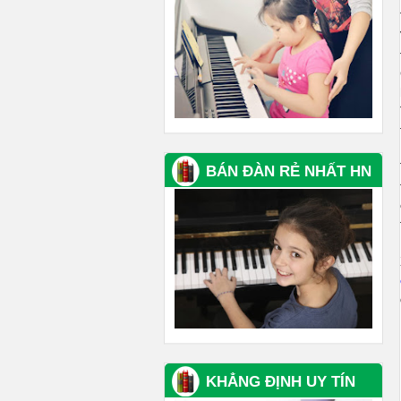
BÁN ĐÀN RẺ NHẤT HN
KHẲNG ĐỊNH UY TÍN