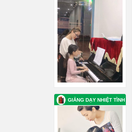
GIẢNG DẠY NHIỆT TÌNH