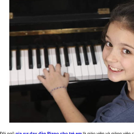
Đội ngũ
gia sư dạy đàn Piano cho trẻ em
là giáo viên và giảng viê