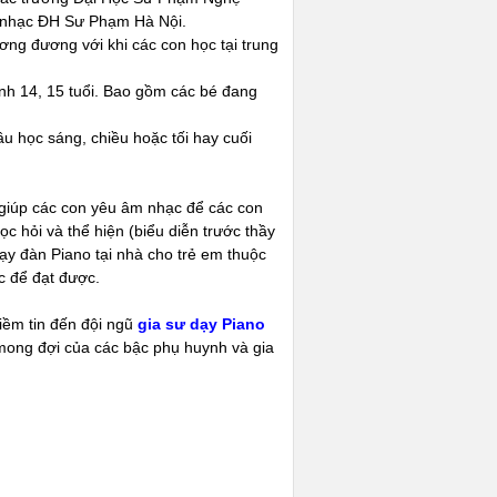
 nhạc ĐH Sư Phạm Hà Nội.
ương đương với khi các con học tại trung
inh 14, 15 tuổi. Bao gồm các bé đang
ầu học sáng, chiều hoặc tối hay cuối
 giúp các con yêu âm nhạc để các con
c hỏi và thể hiện (biểu diễn trước thầy
dạy đàn Piano tại nhà cho trẻ em thuộc
c để đạt được.
iềm tin đến đội ngũ
gia sư dạy Piano
 mong đợi của các bậc phụ huynh và gia