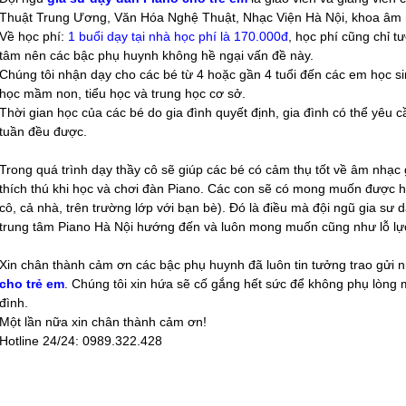
Thuật Trung Ương, Văn Hóa Nghệ Thuật, Nhạc Viện Hà Nội, khoa âm
Về học phí:
1 buổi dạy tại nhà học phí là 170.000đ
, học phí cũng chỉ t
tâm nên các bậc phụ huynh không hề ngại vấn đề này.
Chúng tôi nhận dạy cho các bé từ 4 hoặc gần 4 tuổi đến các em học s
học mầm non, tiểu học và trung học cơ sở.
Thời gian học của các bé do gia đình quyết định, gia đình có thể yêu c
tuần đều được.
Trong quá trình dạy thầy cô sẽ giúp các bé có cảm thụ tốt về âm nhạc
thích thú khi học và chơi đàn Piano. Các con sẽ có mong muốn được họ
cô, cả nhà, trên trường lớp với bạn bè). Đó là điều mà đội ngũ gia sư 
trung tâm Piano Hà Nội hướng đến và luôn mong muốn cũng như lỗ lự
Xin chân thành cảm ơn các bậc phụ huynh đã luôn tin tưởng trao gửi n
cho trẻ em
. Chúng tôi xin hứa sẽ cố gắng hết sức để không phụ lòng
đình.
Một lần nữa xin chân thành cảm ơn!
Hotline 24/24: 0989.322.428