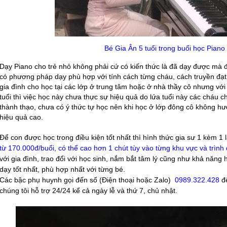
Bé Gia Ân 5 tuổi trong buổi học Piano 
Dạy Piano cho trẻ nhỏ không phải cứ có kiến thức là đã dạy được mà đòi
có phương pháp dạy phù hợp với tính cách từng cháu, cách truyền đạt
gia đình cho học tại các lớp ở trung tâm hoặc ở nhà thầy cô nhưng với
tuổi thì việc học này chưa thực sự hiệu quả do lứa tuổi này các cháu c
thành thạo, chưa có ý thức tự học nên khi học ở lớp đông cô không 
hiệu quả cao.
Để con được học trong điều kiện tốt nhất thì hình thức gia sư 1 kèm 1 l
từ 170.000đ/buổi, có thể cao hơn 1 chút tùy vào từng khu vực và trình
với gia đình, trao đổi với học sinh, nắm bắt tâm lý cũng như khả năn
dạy tốt nhất, phù hợp nhất với từng bé.
Các bậc phụ huynh gọi đến số (Điện thoại hoặc Zalo)
0989.322.428
để
chúng tôi hỗ trợ 24/24 kể cả ngày lễ và thứ 7, chủ nhật.