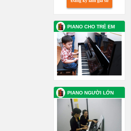
Đăng ký làm gia sư
PIANO CHO TRẺ EM
PIANO NGƯỜI LỚN