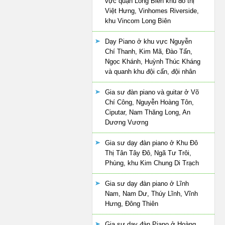
vực quận Long Biên khu đô thị
Việt Hưng, Vinhomes Riverside,
khu Vincom Long Biên
Dạy Piano ở khu vực Nguyễn
Chí Thanh, Kim Mã, Đào Tấn,
Ngọc Khánh, Huỳnh Thúc Kháng
và quanh khu đội cấn, đội nhân
Gia sư đàn piano và guitar ở Võ
Chí Công, Nguyễn Hoàng Tôn,
Ciputar, Nam Thăng Long, An
Dương Vương
Gia sư dạy đàn piano ở Khu Đô
Thị Tân Tây Đô, Ngã Tư Trôi,
Phùng, khu Kim Chung Di Trạch
Gia sư dạy đàn piano ở Lĩnh
Nam, Nam Dư, Thúy Lĩnh, Vĩnh
Hưng, Đông Thiên
Gia sư dạy đàn Piano ở Hoàng